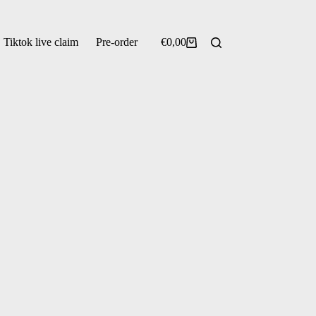
Tiktok live claim
Pre-order
€
0,00
Winkelwagen