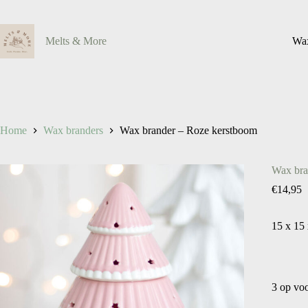
Ga
naar
de
Melts & More
Wax
inhoud
Home
Wax branders
Wax brander – Roze kerstboom
Wax bra
€
14,95
15 x 15
3 op vo