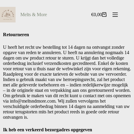
Melts & More
€
0,00
Retourneren
U heeft het recht uw bestelling tot 14 dagen na ontvangst zonder
opgave van reden te annuleren. U heeft na annulering nogmaals 14
dagen om uw product retour te sturen. U krijgt dan het volledige
orderbedrag inclusief verzendkosten gecrediteerd. Enkel de kosten
voor retour van u thuis naar de webwinkel zijn voor eigen rekening.
Raadpleeg voor de exacte tarieven de website van uw vervoerder.
Indien u gebruik maakt van uw herroepingsrecht, zal het product
met alle geleverde toebehoren en – indien redelijkerwijze mogelijk
– in de originele staat en verpakking aan ons geretourneerd worden.
Om gebruik te maken van dit recht kunt u contact met ons opnemen
via info@meltsndmore.com. Wij zullen vervolgens het
verschuldigde orderbedrag binnen 14 dagen na aanmelding van uw
retour terugstorten mits het product reeds in goede orde retour
ontvangen is.
Ik heb een verkeerd bezorgadres opgegeven