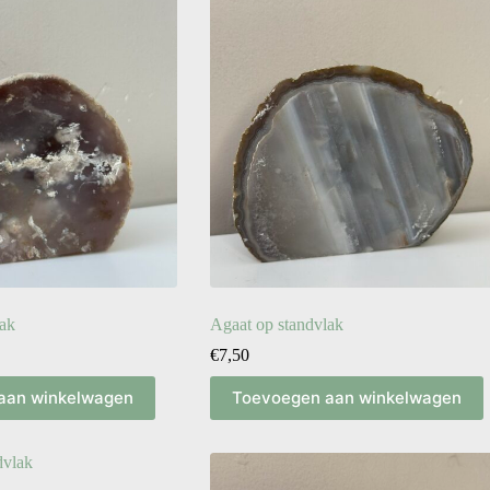
lak
Agaat op standvlak
€
7,50
aan winkelwagen
Toevoegen aan winkelwagen