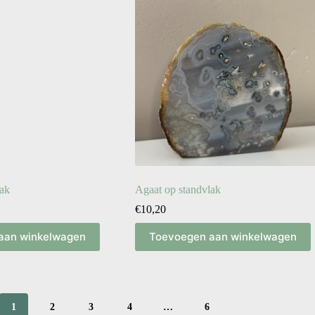
lak
Agaat op standvlak
€
10,20
aan winkelwagen
Toevoegen aan winkelwagen
1
2
3
4
…
6