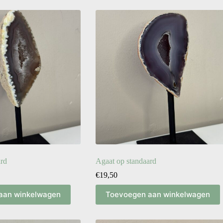
ard
Agaat op standaard
€
19,50
aan winkelwagen
Toevoegen aan winkelwagen