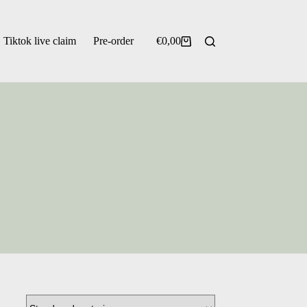
Tiktok live claim
Pre-order
€
0,00
Winkelwagen