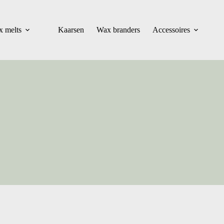
 melts
Kaarsen
Wax branders
Accessoires